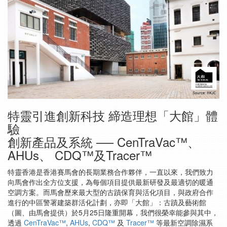
特靈引進創新科技 締造理想「大館」體
驗
創新產品及系統 ── CenTraVac™、
AHUs、 CDQ™及Tracer™
特靈香港是香港賽馬會的長期業務合作夥伴，一直以來，我們致力
向馬會作出全方位支援，為每個項目提供最新研發及最適切的暖通
空調方案。而馬會歷來最大型的古蹟保育與活化項目，與政府合作
進行的中區警署建築群活化計劃，亦即「大館」：古蹟及藝術館
（圖、由馬會提供）於5月25日隆重開幕，我們很榮幸能參與其中，
透過
CenTraVac™
,
AHUs
,
CDQ™
及
Tracer™
等最新空調除濕系